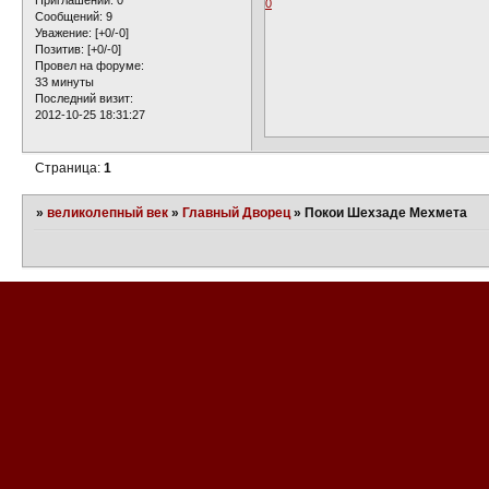
0
Сообщений:
9
Уважение:
[+0/-0]
Позитив:
[+0/-0]
Провел на форуме:
33 минуты
Последний визит:
2012-10-25 18:31:27
Страница:
1
»
великолепный век
»
Главный Дворец
»
Покои Шехзаде Мехмета